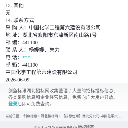
13. 其他
无
14. 联系方式
采 购 人：中国化学工程第六建设有限公司
地 址：湖北省襄阳市东津新区南山路1号
邮 编：441100
联 系 人：杨媛媛、朱力
电 话：
***
邮 箱：441100
中国化学工程第六建设有限公司
2026-06-09
剑鱼标讯湖北招标网收集整理了大量的招标投标信息、
各类采购信息和企业经营信息，免费向广大用户开放。
登录
后即可免费查询。
当前位置：
剑鱼标讯
>
湖北招标网
>
【招标信用】西北分公司-中国化学六化建-西北分公司-阿曼中科负极项目-主材-钢结构高强螺栓采...
©2015-2026 jianyu360.cn 版权所有