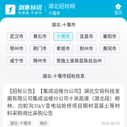
湖北招标网
首页
十堰市
湖北-十堰市
武汉市
黄石市
十堰市
宜昌市
襄阳市
鄂州市
荆门市
孝感市
荆州市
黄冈市
咸宁市
随州市
恩施土家族苗族自治州
湖北-十堰市招标信息
【招标公告】【集成运维分公司】湖北交投科技发
展有限公司集成运维分公司十淅高速（湖北段）柳
林、白蛇沟35kV变电站抢修项目钢材混凝土等材
料采购询比采购公告
湖北-十堰市
询价
2026-08-05