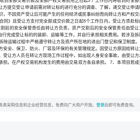
受让方提交受让申请前需对转让标的进行充分的调查、了解，递交受让申请
识，不因资产受让后可能产生的任何经济或民事纠纷而向转让方和产权交
易合同》且受让方支付完全部成交价款之日起5个工作日内，受让方须赴标
交割前的安全保管责任由转让方负责，资产交割后的安全保管责任由受让
自行完成受让标的的装卸、运输等工作，并自行承担相关费用。若涉及拆
拆除运输过程中严格遵守转让方及资产所在地的进出门登记和保卫制度。 
方安全、保卫、防火、厂容及环保的有关管理规定。因受让方原因给转让
。受让方人员在转让方现场工作过程中，如出现人身安全事故，由受让方
承担。在产权交易机构发生的费用由交易双方各自承担。 7、本项目若成
各类采购信息和企业经营信息，免费向广大用户开放。
登录
后即可免费查询。