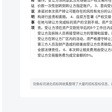
让
价款一次性划转到转让方指定账户。 3、意向
说
承诺对本次资产转让可能存在的风险有充分的认
明
构进行追责和索赔。 4、自双方签署《产权交
事
在地与转让方完成标的资产的交割手续。资产
项
责。受让方须在资产交割完毕后的5个工作日内
受让方及拆除人员将接受转让方的管理和监督，
受让方在转让方厂区内的活动，须严格遵守转让
第三方人员及财产造成的损害由受让方负责赔偿
全部法律责任。 6、本次转让相关费用由受让方
受让方交易服务费为成交金额的5%。
剑鱼标讯湖北招标网收集整理了大量的招标投标信息、