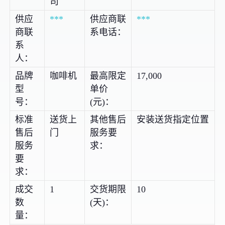
司
供应
***
供应商联
***
商联
系电话：
系
人：
品牌
咖啡机
最高限定
17,000
型
单价
号：
(元)：
标准
送货上
其他售后
安装送货指定位置
售后
门
服务要
服务
求：
要
求：
成交
1
交货期限
10
数
(天)：
量：