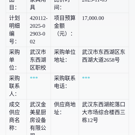
目：
具
间：
计划
420112-
项目预算
17,000.00
明细
2025-0
金额
编
2903-0
（元）：
号：
02
采购
武汉市
采购单位
武汉市东西湖区东
单
东西湖
地址：
西湖大道2658号
位：
区职校
采购
***
采购联系
***
联系
电话：
人：
成交
武汉金
供应商地
武汉东西湖舵落口
供应
美星厨
址：
大市场综合楼西三
商名
房设备
栋12号
称：
有限公