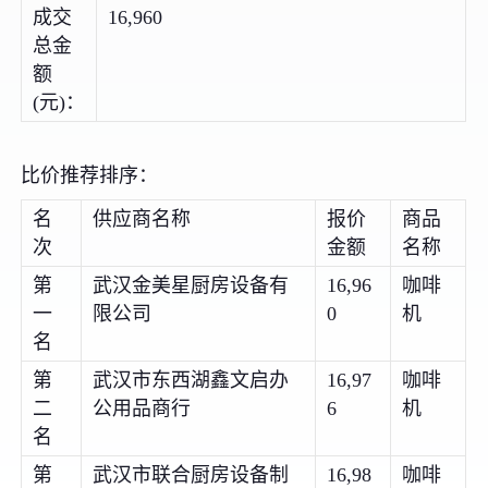
成交
16,960
总金
额
(元)：
比价推荐排序：
名
供应商名称
报价
商品
次
金额
名称
第
武汉金美星厨房设备有
16,96
咖啡
一
限公司
0
机
名
第
武汉市东西湖鑫文启办
16,97
咖啡
二
公用品商行
6
机
名
第
武汉市联合厨房设备制
16,98
咖啡