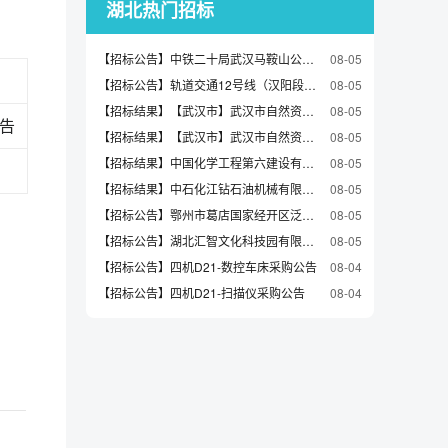
湖北热门招标
【招标公告】中铁二十局武汉马鞍山公园项目商品混凝土采购补遗公告
08-05
【招标公告】轨道交通12号线（汉阳段）沿线空间配套停车场建设项目（EPC）
08-05
【招标结果】【武汉市】武汉市自然资源和城乡建设局武汉市详细规划创新研究及试点编制中标结果公告
08-05
公告
【招标结果】【武汉市】武汉市自然资源和城乡建设局武汉市国土空间专项规划评估及优化中标结果公告
08-05
【招标结果】中国化学工程第六建设有限公司-城市水源替代工程清水主管施工项目-基坑支护与土石方工程成交候选人公示
08-05
【招标结果】中石化江钻石油机械有限公司江钻机加工厂2026年陶瓷管式熔断器、保险（310318）询比采购预成交公示
08-05
【招标公告】鄂州市葛店国家经开区泛半导体产业园（东区、西区）红线外10KV线路工程与武九铁路交叉节点工程招标公告
08-05
【招标公告】湖北汇智文化科技园有限责任公司职工活动室建设及设备采购项目公开招标公告
08-05
【招标公告】四机D21-数控车床采购公告
08-04
【招标公告】四机D21-扫描仪采购公告
08-04