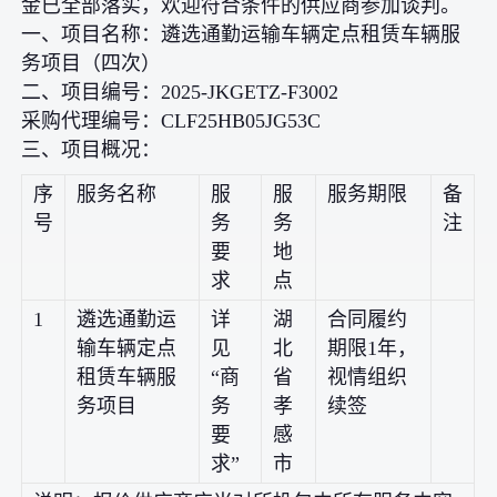
金已全部落实，欢迎符合条件的供应商参加谈判。
一、项目名称：遴选通勤运输车辆定点租赁车辆服
务项目（四次）
二、项目编号：2025-JKGETZ-F3002
采购代理编号：CLF25HB05JG53C
三、项目概况：
序
服务名称
服
服
服务期限
备
号
务
务
注
要
地
求
点
1
遴选通勤运
详
湖
合同履约
输车辆定点
见
北
期限1年，
租赁车辆服
“商
省
视情组织
务项目
务
孝
续签
要
感
求”
市