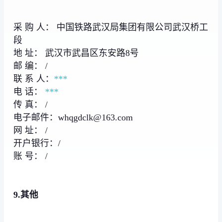
采 购 人： 中国铁路武汉局集团有限公司武汉桥工
段
地 址： 武汉市武昌区东安路8号
邮 编： /
联 系 人：
***
电 话：
***
传 真： /
电子邮件：whqgdclk@163.com
网 址： /
开户银行：/
账 号： /
9.
其他