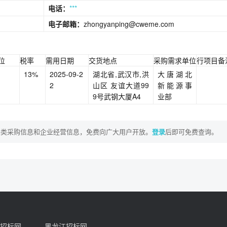
电话：
***
电子邮箱：
zhongyanping@cweme.com
位
税率
需用日期
交货地点
采购需求单位
行项目备
13%
2025-09-2
湖北省,武汉市,洪
大唐湖北
2
山区 友谊大道99
新能源事
9号武钢大厦A4
业部
各类采购信息和企业经营信息，免费向广大用户开放。
登录
后即可免费查询。
招标网
黑龙江招标网