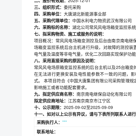
二、报价有效期：
2025-12-01
三、组织形式：
委托采购
四、采购单位：
大唐湖北新能源事业部
五、采购代理单位：
中国水利电力物资武汉有限公司
六、采购标的名称：
湖北公司常风风电场箱变监控系统
七、拟采购物资、施工或服务的说明：
项目概况：常风风电场箱变测控及后台由南京南电继保
场箱变监控系统后台主机进行升级，对故障的测控装
电气量及温度等非电气量，优化二次回路实现保护功能
八、采用直接采购的原因及说明：
常风风电场原箱变监控系统的后台主机以及25台箱变
在无法进行更换安装及电性能参数不一致的问题，影
式。 本项目符合《中国大唐集团有限公司采购管理规定》
影响施工或者功能配套要求。
九、拟定供应商名称：
南京南电继保自动化有限公司
拟定供应商地址：
江苏南京南京市江宁区
十、公示期限：
2025-09-02至2025-09-09
十一、如对以上公示有异议，请与下表所列联系人进行
采购执行人：
***
联系地址：