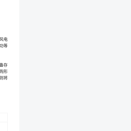
风电
功等
备存
购形
否则将