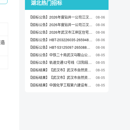
湖北热门招标
【招标公告】2026年度钻井一公司江汉工区及武汉基地后勤生活服务项目招标项目公告
08-06
【招标公告】2026年度钻井一公司江汉工区钻井队及中南基地生活服务项目招标项目公告
08-06
【招标公告】2026年武汉市江岸区住宅老旧电梯更新项目初步设计（评定分离）
08-06
【招标公告】HBT-203226035-265948湖北中医药大学中医药传承创新发展重大科研设备更新项目（十五）第二次招标公告
08-06
改造
【招标公告】HBT-53125097-265088马池片区道路改造工程-水网科创中心出口工程弱电迁改采购公告
08-06
【招标公告】中铁二十局武汉马鞍山公园项目商品混凝土采购补遗公告
08-05
【招标公告】轨道交通12号线（汉阳段）沿线空间配套停车场建设项目（EPC）
08-05
【招标结果】【武汉市】武汉市自然资源和城乡建设局武汉市详细规划创新研究及试点编制中标结果公告
08-05
【招标结果】【武汉市】武汉市自然资源和城乡建设局武汉市国土空间专项规划评估及优化中标结果公告
08-05
【招标结果】中国化学工程第六建设有限公司-城市水源替代工程清水主管施工项目-基坑支护与土石方工程成交候选人公示
08-05