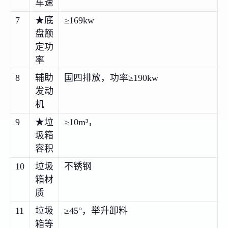
车速
7
★底
≥169kw
盘额
定功
率
8
辅助
国四排放，功率≥190kw
发动
机
9
★垃
≥10m³，
圾箱
容积
10
垃圾
不锈钢
箱材
质
11
垃圾
≥45°，举升卸料
箱等