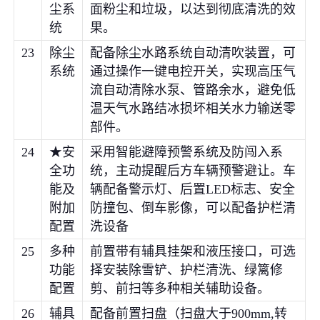
尘系
面粉尘和垃圾，以达到彻底清洗的效
统
果。
23
除尘
配备除尘水路系统自动清吹装置，可
系统
通过操作一键电控开关，实现高压气
流自动清除水泵、管路余水，避免低
温天气水路结冰损坏相关水力输送零
部件。
24
★安
采用智能避障预警系统及防闯入系
全功
统，主动提醒后方车辆预警避让。车
能及
辆配备警示灯、后置LED标志、安全
附加
防撞包、倒车影像，可以配备护栏清
配置
洗设备
25
多种
前置带有辅具挂架和液压接口，可选
功能
择安装除雪铲、护栏清洗、绿篱修
配置
剪、前扫等多种相关辅助设备。
26
辅具
配备前置扫盘（扫盘大于900mm,转