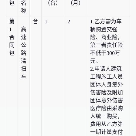
包
名
（台）
（月）
称
第
台
1
2
1.乙方需为车
1
高
辆购置交强
合
速
险、商业险，
同
公
第三者责任险
包
路
不低于300万
清
元。
扫
2.申请人建筑
车
工程施工人员
团体人身意外
伤害险及附加
团体意外伤害
医疗险由采购
人统一购买，
费用从乙方第
一期计量支付