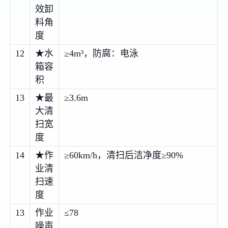
效卸
料角
度
12
★水
≥4m³，防腐：电泳
箱容
积
13
★最
≥3.6m
大清
扫宽
度
14
★作
≥60km/h，清扫后洁净度≥90%
业清
扫速
度
13
作业
≤78
噪声