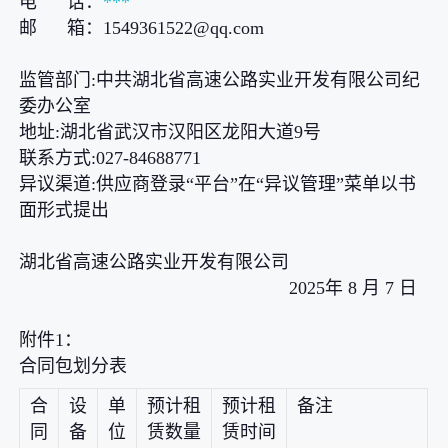
电 话：
***
邮 箱：1549361522@qq.com
监管部门:中共湖北省高速公路实业开发有限公司纪
委办公室
地址:湖北省武汉市汉阳区龙阳大道9号
联系方式:027-84688771
异议渠道:供应商登录“平台”在“异议管理”菜单以书
面形式提出
湖北省高速公路实业开发有限公司
2025年 8 月 7 日
附件1：
合同包划分表
合
设
单
预计租
预计租
备注
同
备
位
赁数量
赁时间