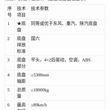
序
技术
技术参数
号
项目
1
★底
同等或优于东风、重汽、陕汽底盘
盘
2
底盘
国六
排放
标准
3
底盘
平头，4×2后驱动，空调，ABS
部分
4
底盘
≥5300mm
轴距
5
总质
≥18000kg
量
6
最高
≥89km/h