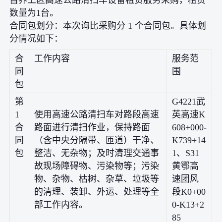
数量为1台。
合同包划分：本次询比采购分 1 个合同包。具体划
分情况如下：
合
工作内容
服务范
同
围
包
第
G4221武
1
使用高速公路清扫车对路段高速
英高速K
合
路面进行清扫作业，保持路面
608+000-
同
（含中央分隔带、匝道）干净、
K739+14
包
整洁、无杂物；及时清理交通事
1、S31
故现场障碍物、污染物等；污染
黄鄂高
物、杂物、枯树、杂草、垃圾等
速团风
的清理、装卸、外运、处理等全
段K0+00
部工作内容。
0-K13+2
85