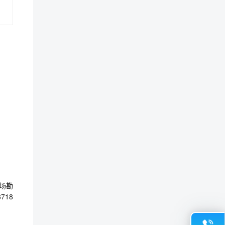
场勘
718