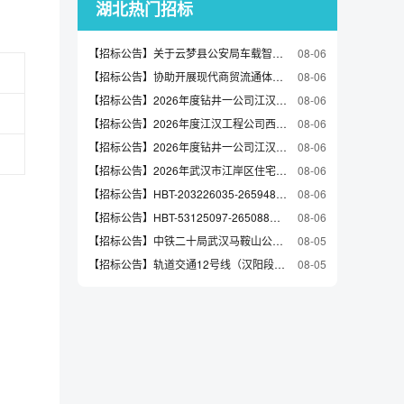
湖北热门招标
【招标公告】关于云梦县公安局车载智能一体化警灯采购项目第二次的招标项目公告
08-06
【招标公告】协助开展现代商贸流通体系试点城市建设项目第三方审计服务竞争性磋商公告
08-06
【招标公告】2026年度钻井一公司江汉工区及武汉基地后勤生活服务项目招标项目公告
08-06
【招标公告】2026年度江汉工程公司西南工区钻井队生活服务项目招标项目公告
08-06
【招标公告】2026年度钻井一公司江汉工区钻井队及中南基地生活服务项目招标项目公告
08-06
【招标公告】2026年武汉市江岸区住宅老旧电梯更新项目初步设计（评定分离）
08-06
【招标公告】HBT-203226035-265948湖北中医药大学中医药传承创新发展重大科研设备更新项目（十五）第二次招标公告
08-06
【招标公告】HBT-53125097-265088马池片区道路改造工程-水网科创中心出口工程弱电迁改采购公告
08-06
【招标公告】中铁二十局武汉马鞍山公园项目商品混凝土采购补遗公告
08-05
【招标公告】轨道交通12号线（汉阳段）沿线空间配套停车场建设项目（EPC）
08-05