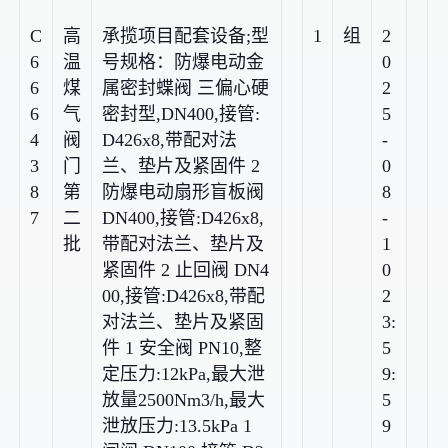
C
高
承揽项目配套设备;型
1
组
2
6
温
号规格：防爆电动金
0
6
煤
属密封蝶阀 三偏心硬
2
6
气
密封型,DN400,接管:
5
4
阀
D426x8,带配对法
-
3
门
兰、垫片及紧固件 2
0
8
第
防爆电动扇形盲板阀
8
7
二
DN400,接管:D426x8,
-
批
带配对法兰、垫片及
1
紧固件 2 止回阀 DN4
0
00,接管:D426x8,带配
2
对法兰、垫片及紧固
3:
件 1 安全阀 PN10,整
5
定压力:12kPa,最大泄
9:
放量2500Nm3/h,最大
5
泄放压力:13.5kPa 1
9