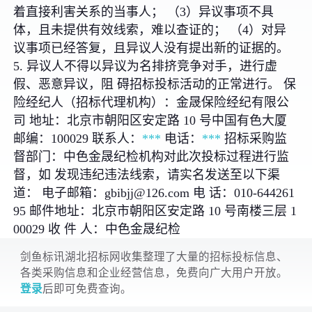
着直接利害关系的当事人； （3）异议事项不具
体，且未提供有效线索，难以查证的； （4）对异
议事项已经答复，且异议人没有提出新的证据的。
5. 异议人不得以异议为名排挤竞争对手，进行虚
假、恶意异议，阻 碍招标投标活动的正常进行。 保
险经纪人（招标代理机构）：金晟保险经纪有限公
司 地址：北京市朝阳区安定路 10 号中国有色大厦
邮编：100029 联系人：
***
电话：
***
招标采购监
督部门：中色金晟纪检机构对此次投标过程进行监
督，如 发现违纪违法线索，请实名发送至以下渠
道： 电子邮箱：gbibjj@126.com 电 话：010-644261
95 邮件地址：北京市朝阳区安定路 10 号南楼三层 1
00029 收 件 人：中色金晟纪检
剑鱼标讯湖北招标网收集整理了大量的招标投标信息、
各类采购信息和企业经营信息，免费向广大用户开放。
登录
后即可免费查询。