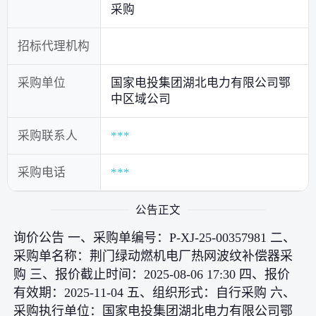
采购
招标代理机构
采购单位
国家电投集团湖北电力有限公司鄂
中区域公司
采购联系人
***
采购电话
***
公告正文
询价公告 一、采购单编号：P-XJ-25-00357981 二、
采购单名称：荆门绿动燃机电厂热网波纹补偿器采
购 三、报价截止时间：2025-08-06 17:30 四、报价
有效期：2025-11-04 五、组织形式：自行采购 六、
采购执行单位：国家电投集团湖北电力有限公司鄂