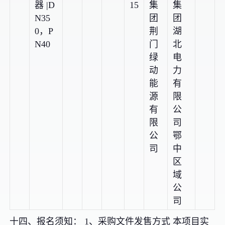
器 |D
15
集
集
N35
团
团
0，P
荆
湖
N40
门
北
绿
电
动
力
能
有
源
限
有
公
限
司
公
鄂
司
中
区
域
公
司
十四、报名须知： 1、采购文件发售方式 本项目实