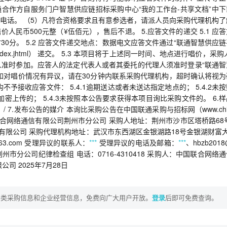
通合作方自服务门户智慧供应链招标采购中心“我的工作台-共享文档”中下
电话。 （5）凡符合资格要求且有意参选者，请派人员向采购代理机构了
价人民币500元整（¥伍佰元），售后不退。 5.应答文件的递交 5.1 应
时30分。 5.2 应答文件递交地点：数据电文应答文件通过“联通智慧供应
rtal/index.jhtml） 递交。 5.3 本项目将于上述同一时间、地点进行唱价，采购
准时参加。应答人的法定代表人或者其委托的代理人须准时登录“联通智
如对唱价情况有异议，请在30分钟内联系采购代理机构，超时确认将视为
不予接收应答文件： 5.4.1逾期送达或者未送达指定地点的； 5.4.2未
上传的； 5.4.3未按照本公告要求获得本项目询比采购文件的。 6.
用：/ 7.发布公告的媒介 本询比采购公告在中国联通采购与招标网（www.chi
人：中国联合网络通信有限公司荆州市分公司 采购人地址：荆州市沙市区塔桥路68
有限公司 采购代理机构地址：武汉市东西湖区金银湖路18号金银湖财富大
163.com 受理异议的联系人：
***
受理异议的电话及邮箱：
***
、hbzb2018
州市分公司纪律检查组 电话：0716-4310418 采购人：中国联合网络
 2025年7月28日
各类采购信息和企业经营信息，免费向广大用户开放。
登录
后即可免费查询。