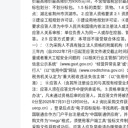
价最高限价最高限价为9305元/㎡，不含增值税总价最
标包划分：不划分标包。 1.5 标的类型：货物。 1.
点：湖北省荆州市洪湖市。 2.应答人资格要求 2.1
②建设工程规划许可证、③建设用地规划许可证、④建
要求应答人须为中华人民共和国境内依法注册法人或其他
应答人关系审核：单位负责人为同一人或存在控股、
答。 2.5 应答方式要求：本项目不接受联合体应答
一）： ①为采购人不具有独立法人资格的附属机构（
三年内（自2022年7月1日起至应答文件递交截止
量或者重大工程安全问题的（以相关行业主管部门的行
信息公示系统”（www.gsxt.gov.cn）“经营异常
行人”（以"信用中国"网站（www.creditchina.
税务机关认定为“重大税收违法失信主体”（以"信用中国"网站
准）； ⑧应答人（含其所注册设立的与其现有经营业
注：应答人须在应答文件中提供承诺书。 3.资格审查
办法”，凡未通过资格后审的应答人，其应答文件将被否决。
0分至2025年7月31日12时00分。 4.2 询比采购文
uecp.cn），登录后点击“电子招标投标-寻找商机--
国联通合作方门户平台注册成为“中国联通供应商”，并
购文件为“megp”格式，须使用客户端工具“投标文件
采购文件获取成功后，应答人应及早申请办理带电子签