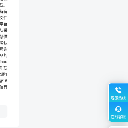
载。
解有
答文件
链平台
人/采
慧供
确认
按照询
样品的
nau
号 联
厦1
@16
通信有
客服热线
在线客服