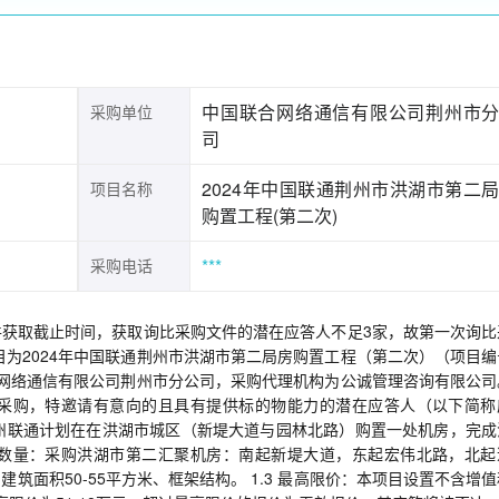
中国联合网络通信有限公司荆州市
采购单位
司
2024年中国联通荆州市洪湖市第二
项目名称
购置工程(第二次)
***
采购电话
获取截止时间，获取询比采购文件的潜在应答人不足3家，故第一次询比
目为2024年中国联通荆州市洪湖市第二局房购置工程（第二次）（项目编
购人为中国联合网络通信有限公司荆州市分公司，采购代理机构为公诚管理咨询有限公
采购，特邀请有意向的且具有提供标的物能力的潜在应答人（以下简称
况：荆州联通计划在在洪湖市城区（新堤大道与园林北路）购置一处机房，完
模及数量：采购洪湖市第二汇聚机房：南起新堤大道，东起宏伟北路，北起
面积50-55平方米、框架结构。 1.3 最高限价：本项目设置不含增