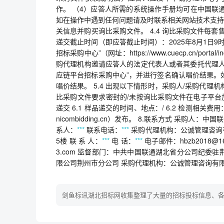
作。 （4）应答人所需的系统操作手册均可在中国联
如在操作中遇到任何问题请及时联系相关网站技术支持
关信息并购买询比采购文件。 4.4 询比采购文件每套售
递交截止时间（即应答截止时间）：2025年8月1日9
招标采购中心”（网址：https://www.cuecp.cn/po
购代理机构邀请应答人的法定代表人或者其委托代理人
应链平台招标采购中心”，并进行签名确认唱价结果。
唱价结果。 5.4 出现以下情形时，采购人/采购代理机构
比采购文件要求密封的/未按询比采购文件在电子平台加密
递交 6.1 样品递交的时间、地点：/ 6.2 检测相关费
nicombidding.cn）发布。 8.联系方式 采购
系人：
***
联系电话：
***
采购代理机构：公诚管理咨询
5楼 联 系 人：
***
电 话：
***
电子邮件：hbzb2018@
3.com 监督部门：中共中国联通湖北省分公司纪委驻荆
限公司荆州市分公司 采购代理机构：公诚管理咨询有限公司
剑鱼标讯湖北招标网收集整理了大量的招标投标信息、