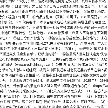
高限价为51.18万元；超过最高限价的报价为无效报价，其应答将被否决。 
6 交付时间：自合同签订之日起15个日历日完成标的物的验收交付。 1.7 
 资质要求：本项目要求应答人同时须具备以下资质类证书： ①国有土地使
设工程施工许可证、⑤商品房销售（预售）许可证。 2.2 证照要求：本
组织。 2.3 税务要求：本项目要求应答人能够提供增值税专用发票。 
管理关系的不同单位，不得参加同一标段应答或未划分标段的同一采购项
。中选后不得转包、违法分包。 2.6 信誉要求（应答人不得存在下列情
单位）； ②被责令停产停业的； ③被依法暂停或取消投标资格的； ④在
时间前）被相关行业主管部门或司法机关认定有骗取中标、严重违约、重大工
政处罚决定或司法机关出具的有关法律文书为准）； ⑤被列入“国家企业
名录”或“严重违法失信企业名单”，已移出的除外； ⑥被最高人民法院认定为“失
gov.cn）公布的“失信被执行人”名单为准），已执行完毕或不再执行的除外； ⑦
（www.creditchina.gov.cn）公布的“重大税收违法失信主体”
务相似的其他法人或组织）被列入中国联通或湖北联通黑名单且在禁入期
方法 本项目将进行资格后审，资格审查标准和内容见询比采购文件第三章“
 4.询比采购文件获取 4.1 询比采购文件获取时间：2025年7月29日
件获取地点：请有意向的潜在应答人进入网站中国联通合作方门户（https://ww
我要参与”购买询比采购文件。 4.3 询比采购文件获取方式： （1）应答人
拥有“沃支付”付款后且下载询比采购文件才可参与应答。 （2）下载的询
制作系统”打开。客户端工具在“我的工作台-共享文档”中可以下载。 （3
章功能的“iPASS”证书，否则将有可能影响应答文件的制作、上传等正