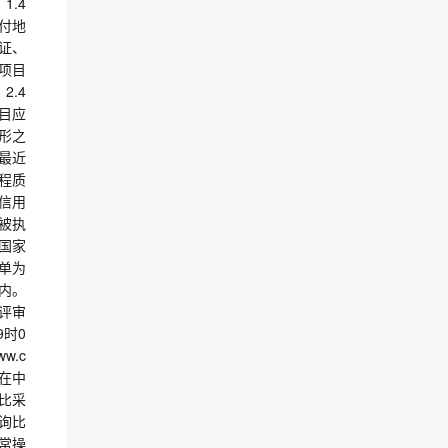
1.4
交付地
用证、
项目
2.4
目应
形之
最近
程质
信用
信被执
被国家
名单为
内。
评审
9时0
w.c
须在中
比采
）询比
常操