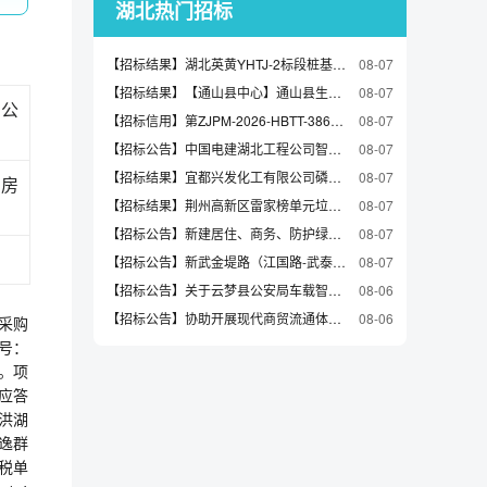
湖北热门招标
【招标结果】湖北英黄YHTJ-2标段桩基工程劳务合作招标（YHTJ2-2分段）候选人公示
08-07
【招标结果】【通山县中心】通山县生态大棚农业种植示范项目（EPC）评标结果公示(标段编号HBTS-202607QG-001001001)
08-07
分公
【招标信用】第ZJPM-2026-HBTT-386期中国铁塔荆门市分公司2026年7月第三批废旧物资（小件物资）拍卖公告
08-07
【招标公告】中国电建湖北工程公司智慧能源公司项目温振一体检测装置研发服务采购项目公开谈判采购公告
08-07
【招标结果】宜都兴发化工有限公司磷石膏尾矿库风险降级原位整治雨水阻隔及环保整治项目中标候选人公示
08-07
局房
【招标结果】荆州高新区雷家榜单元垃圾中转站工程设计施工总承包荆州高新区雷家榜单元垃圾中转站工程设计施工总承包评标结果公示(标段编号JZSJ-202607FJ-041001001)
08-07
【招标公告】新建居住、商务、防护绿地项目（四新03J4地块）监理
08-07
【招标公告】新武金堤路（江国路-武泰闸）工程排水管网CCTV检测及管道潜望镜检测技术服务询比采购公告
08-07
【招标公告】关于云梦县公安局车载智能一体化警灯采购项目第二次的招标项目公告
08-06
【招标公告】协助开展现代商贸流通体系试点城市建设项目第三方审计服务竞争性磋商公告
08-06
采购
号：
司。项
应答
成洪湖
逸群
值税单